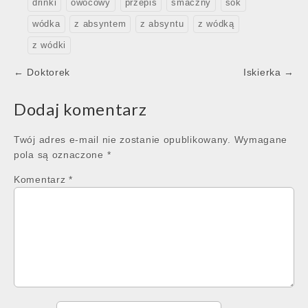
drinki
owocowy
przepis
smaczny
sok
wódka
z absyntem
z absyntu
z wódką
z wódki
Post
← Doktorek
Iskierka →
navigation
Dodaj komentarz
Twój adres e-mail nie zostanie opublikowany.
Wymagane
pola są oznaczone
*
Komentarz
*