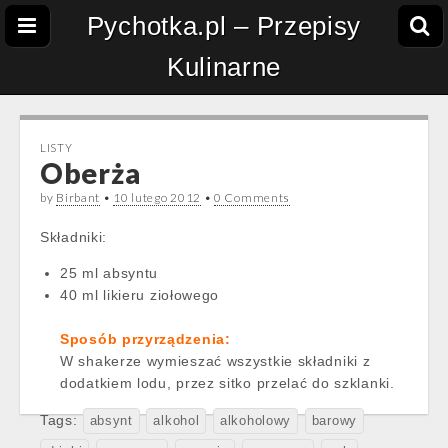
Pychotka.pl – Przepisy
Kulinarne
LISTY
Oberża
by
Birbant
•
10 lutego 2012
•
0 Comments
Składniki:
25 ml absyntu
40 ml likieru ziołowego
Sposób przyrządzenia:
W shakerze wymieszać wszystkie składniki z
dodatkiem lodu, przez sitko przelać do szklanki.
Tags:
absynt
alkohol
alkoholowy
barowy