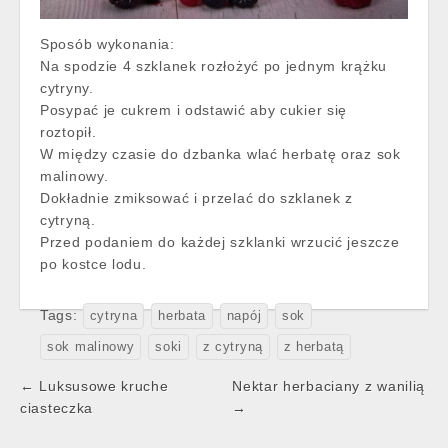
Sposób wykonania:
Na spodzie 4 szklanek rozłożyć po jednym krążku
cytryny.
Posypać je cukrem i odstawić aby cukier się
roztopił.
W między czasie do dzbanka wlać herbatę oraz sok
malinowy.
Dokładnie zmiksować i przelać do szklanek z
cytryną.
Przed podaniem do każdej szklanki wrzucić jeszcze
po kostce lodu.
Tags:
cytryna
herbata
napój
sok
sok malinowy
soki
z cytryną
z herbatą
Post
← Luksusowe kruche
Nektar herbaciany z wanilią
navigation
ciasteczka
→