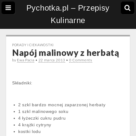
Pychotka.pl – Przepisy
Kulinarne
PORADY I CIEKAWOSTKI
Napój malinowy z herbatą
by
Ewa Pacia
•
22 marca 2013
•
0 Comments
Składniki:
2 szkl bardzo mocnej zaparzonej herbaty
1 szkl malinowego soku
4 łyżeczki cukru pudru
4 krążki cytryny
kostki lodu