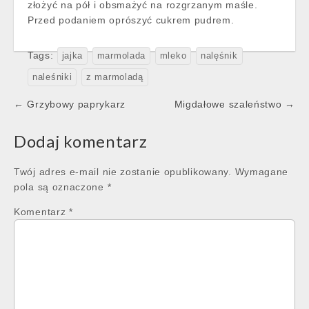
złożyć na pół i obsmażyć na rozgrzanym maśle.
Przed podaniem oprószyć cukrem pudrem.
Tags:
jajka
marmolada
mleko
nalęśnik
naleśniki
z marmoladą
Post
← Grzybowy paprykarz
Migdałowe szaleństwo →
navigation
Dodaj komentarz
Twój adres e-mail nie zostanie opublikowany.
Wymagane
pola są oznaczone
*
Komentarz
*