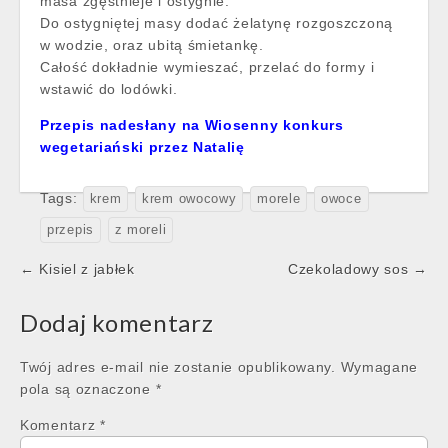
masa zgęstnieje i ostygnie.
Do ostygniętej masy dodać żelatynę rozgoszczoną
w wodzie, oraz ubitą śmietankę.
Całość dokładnie wymieszać, przelać do formy i
wstawić do lodówki.
Przepis nadesłany na Wiosenny konkurs
wegetariański przez Natalię
Tags:
krem
krem owocowy
morele
owoce
przepis
z moreli
Post
← Kisiel z jabłek
Czekoladowy sos →
navigation
Dodaj komentarz
Twój adres e-mail nie zostanie opublikowany.
Wymagane
pola są oznaczone
*
Komentarz
*