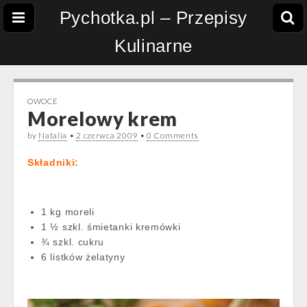
Pychotka.pl – Przepisy
Kulinarne
OWOCE
Morelowy krem
by
Natalia
•
2 czerwca 2009
•
0 Comments
Składniki:
1 kg moreli
1 ½ szkl. śmietanki kremówki
¾ szkl. cukru
6 listków żelatyny