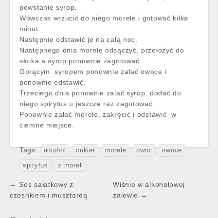
powstanie syrop.
Wówczas wrzucić do niego morele i gotować kilka
minut.
Następnie odstawić je na całą noc.
Następnego dnia morele odsączyć, przełożyć do
słoika a syrop ponownie zagotować.
Gorącym syropem ponownie zalać owoce i
ponownie odstawić.
Trzeciego dnia ponownie zalać syrop, dodać do
niego spirytus u jeszcze raz zagotować.
Ponownie zalać morele, zakręcić i odstawić w
ciemne miejsce.
Tags:
alkohol
cukier
morele
owoc
owoce
spirytus
z moreli
Post
← Sos sałatkowy z
Wiśnie w alkoholowej
navigation
czosnkiem i musztardą
zalewie →