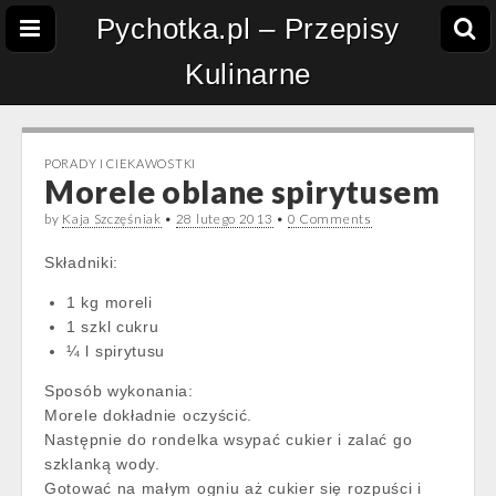
Pychotka.pl – Przepisy
Kulinarne
PORADY I CIEKAWOSTKI
Morele oblane spirytusem
by
Kaja Szczęśniak
•
28 lutego 2013
•
0 Comments
Składniki:
1 kg moreli
1 szkl cukru
¼ l spirytusu
Sposób wykonania:
Morele dokładnie oczyścić.
Następnie do rondelka wsypać cukier i zalać go
szklanką wody.
Gotować na małym ogniu aż cukier się rozpuści i