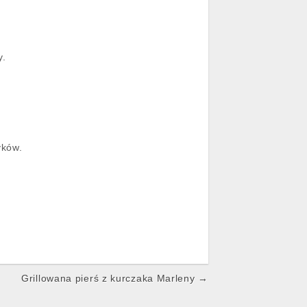
y.
yków.
Grillowana pierś z kurczaka Marleny →