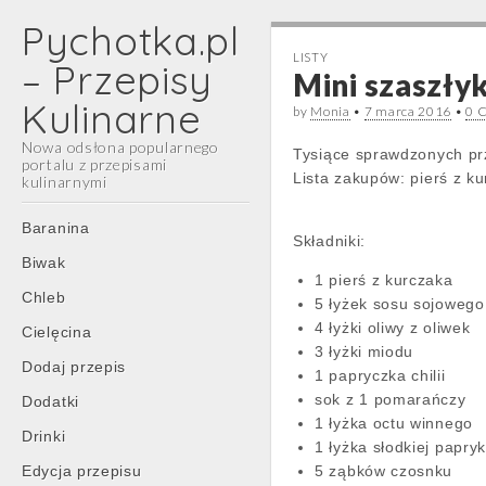
Pychotka.pl
LISTY
– Przepisy
Mini szaszłyk
Kulinarne
by
Monia
•
7 marca 2016
•
0 
Nowa odsłona popularnego
Tysiące sprawdzonych prz
portalu z przepisami
Lista zakupów: pierś z k
kulinarnymi
Main
Skip
Baranina
Składniki:
menu
to
Biwak
content
1 pierś z kurczaka
Chleb
5 łyżek sosu sojowego
4 łyżki oliwy z oliwek
Cielęcina
3 łyżki miodu
Dodaj przepis
1 papryczka chilii
sok z 1 pomarańczy
Dodatki
1 łyżka octu winnego
Drinki
1 łyżka słodkiej papryk
Edycja przepisu
5 ząbków czosnku