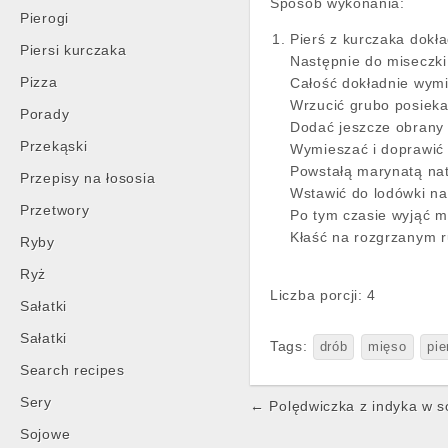
Sposób wykonania:
Pierogi
Pierś z kurczaka dokła
Piersi kurczaka
Następnie do miseczki 
Pizza
Całość dokładnie wymi
Wrzucić grubo posieka
Porady
Dodać jeszcze obrany 
Przekąski
Wymieszać i doprawić
Powstałą marynatą nat
Przepisy na łososia
Wstawić do lodówki na
Przetwory
Po tym czasie wyjąć mi
Kłaść na rozgrzanym ru
Ryby
Ryż
Liczba porcji: 4
Sałatki
Sałatki
Tags:
drób
mięso
pie
Search recipes
Post
Sery
← Polędwiczka z indyka w s
navigation
Sojowe