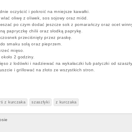
dnie oczyścić i pokroić na mniejsze kawałki.
wlać oliwę z oliwek, sos sojowy oraz miód.
eszać po czym dodać jeszcze sok z pomarańczy oraz ocet winn
ną papryczkę chilii oraz słodką paprykę.
czosnek przeciśnięty przez praskę.
 do smaku solą oraz pieprzem.
rzeć mięso.
 około 2 godziny.
ęso z lodówki i nadziewać na wykałaczki lub patyczki od szaszł
szcie i grillować na złoto ze wszystkich stron.
rś z kurczaka
szaszłyki
z kurczaka
osie