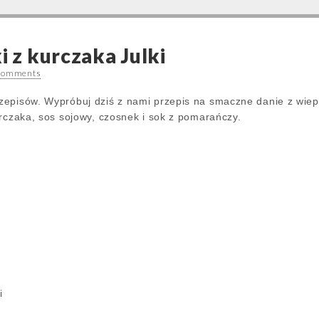
i z kurczaka Julki
Comments
episów. Wypróbuj dziś z nami przepis na smaczne danie z wieprz
urczaka, sos sojowy, czosnek i sok z pomarańczy.
i