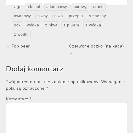
Tags:
alkohol
alkoholowy
barowy
drinki
owocowy
piwny
piwo
przepis
smaczny
sok
wódka
z piwa
z piwem
z wódką
z wódki
Post
← Top beer
Czerwone oczko (na kaca)
navigation
→
Dodaj komentarz
Twój adres e-mail nie zostanie opublikowany.
Wymagane
pola są oznaczone
*
Komentarz
*