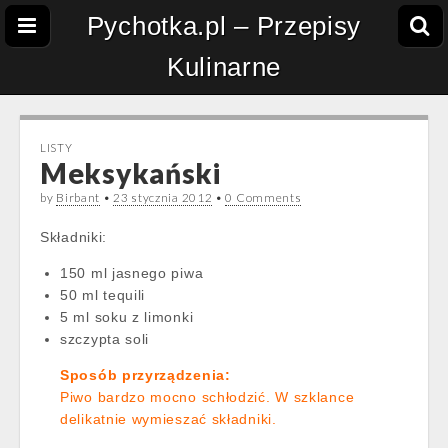
Pychotka.pl – Przepisy
Kulinarne
LISTY
Meksykański
by
Birbant
•
23 stycznia 2012
•
0 Comments
Składniki:
150 ml jasnego piwa
50 ml tequili
5 ml soku z limonki
szczypta soli
Sposób przyrządzenia:
Piwo bardzo mocno schłodzić. W szklance
delikatnie wymieszać składniki.