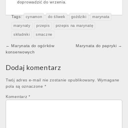
doprowadzić do wrzenia.
Tags:
cynamon
do śliwek
goździki
marynata
marynaty
przepis
przepis na marynatę
składniki
smaczne
Post
← Marynata do ogórków
Marynata do papryki →
navigation
konserwowych
Dodaj komentarz
Twój adres e-mail nie zostanie opublikowany.
Wymagane
pola są oznaczone
*
Komentarz
*