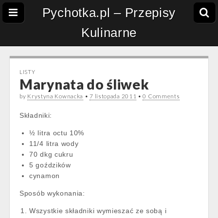
Pychotka.pl – Przepisy
Kulinarne
LISTY
Marynata do śliwek
by
Krystyna Kownacka
•
7 listopada 2011
•
0 Comments
Składniki:
½ litra octu 10%
11/4 litra wody
70 dkg cukru
5 goździków
cynamon
Sposób wykonania:
Wszystkie składniki wymieszać ze sobą i