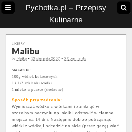
Pychotka.pl – Przepisy
Kulinarne
LIKIERY
Malibu
by
Majka
•
13 sierpnia 2007
•
0 Comments
Składniki:
100g wiórek kokosowych
1 i 1/2 szklanki wódki
1 mleko w puszce (słodzone)
Sposób przyrządzenia:
Wymieszać wódkę z wiórkami i zamknąć w
szczelnym naczyniu np. słoik i odstawić w ciemne
miejsce na 14 dni. Następnie dobrze potrząsnąć
wiórki z wódką i odcedzić na sicie (przez gazę) wlać