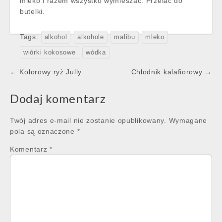
mleko i razem wszystko wymieszać. Przelać do
butelki.
Tags:
alkohol
alkohole
malibu
mleko
wiórki kokosowe
wódka
Post
← Kolorowy ryż Jully
Chłodnik kalafiorowy →
navigation
Dodaj komentarz
Twój adres e-mail nie zostanie opublikowany.
Wymagane
pola są oznaczone
*
Komentarz
*