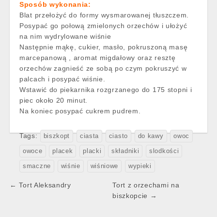
Sposób wykonania:
Blat przełożyć do formy wysmarowanej tłuszczem.
Posypać go połową zmielonych orzechów i ułożyć
na nim wydrylowane wiśnie
Następnie mąkę, cukier, masło, pokruszoną masę
marcepanową , aromat migdałowy oraz resztę
orzechów zagnieść ze sobą po czym pokruszyć w
palcach i posypać wiśnie.
Wstawić do piekarnika rozgrzanego do 175 stopni i
piec około 20 minut.
Na koniec posypać cukrem pudrem.
Tags:
biszkopt
ciasta
ciasto
do kawy
owoc
owoce
placek
placki
składniki
slodkości
smaczne
wiśnie
wiśniowe
wypieki
Post
← Tort Aleksandry
Tort z orzechami na
navigation
biszkopcie →