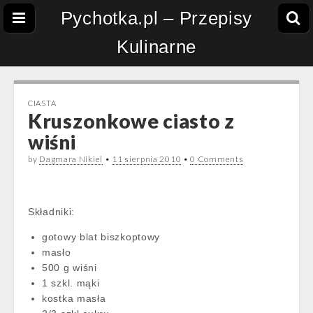
Pychotka.pl – Przepisy
Kulinarne
CIASTA
Kruszonkowe ciasto z
wiśni
by
Dagmara Nikiel
•
11 sierpnia 2010
•
0 Comments
Składniki:
gotowy blat biszkoptowy
masło
500 g wiśni
1 szkl. mąki
kostka masła