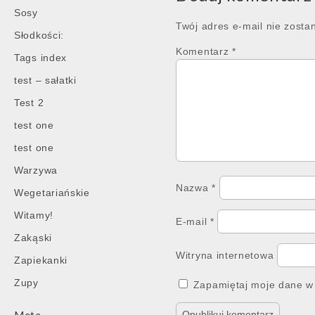
Sosy
Twój adres e-mail nie zosta
Słodkości:
Komentarz
*
Tags index
test – sałatki
Test 2
test one
test one
Warzywa
Nazwa
*
Wegetariańskie
Witamy!
E-mail
*
Zakąski
Witryna internetowa
Zapiekanki
Zupy
Zapamiętaj moje dane w 