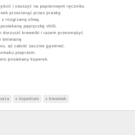
zyścić i osuszyć na papierowym ręczniku.
nek przecisnąć przez praskę.
 z rozgrzaną oliwą.
posiekaną papryczkę chilii.
m dorzucić krewetki i razem przesmażyć.
i śmietanę.
u, aż całość zacznie gęstnieć.
 smaku pieprzem.
bno posiekany koperek.
orza
z koperkiem
z krewetek