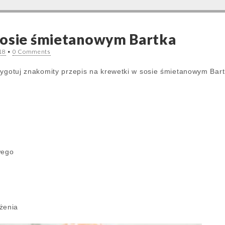
sosie śmietanowym Bartka
18
•
0 Comments
zygotuj znakomity przepis na krewetki w sosie śmietanowym Bart
wego
żenia