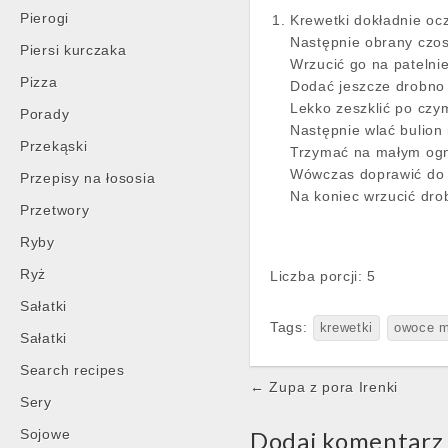
Pierogi
Krewetki dokładnie oc
Następnie obrany czos
Piersi kurczaka
Wrzucić go na patelnie
Pizza
Dodać jeszcze drobno 
Lekko zeszklić po czy
Porady
Następnie wlać bulion 
Przekąski
Trzymać na małym ogni
Wówczas doprawić do
Przepisy na łososia
Na koniec wrzucić dro
Przetwory
Ryby
Ryż
Liczba porcji: 5
Sałatki
Tags:
krewetki
owoce m
Sałatki
Search recipes
Post
← Zupa z pora Irenki
Sery
navigation
Sojowe
Dodaj komentarz