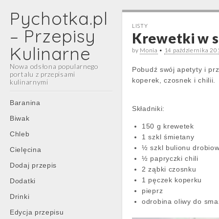
Pychotka.pl
LISTY
– Przepisy
Krewetki w 
Kulinarne
by
Monia
•
14 października 20
Nowa odsłona popularnego
Pobudź swój apetyty i pr
portalu z przepisami
koperek, czosnek i chilii.
kulinarnymi
Main
Skip
Baranina
Składniki:
menu
to
Biwak
content
150 g krewetek
Chleb
1 szkl śmietany
½ szkl bulionu drobio
Cielęcina
½ papryczki chili
Dodaj przepis
2 ząbki czosnku
1 pęczek koperku
Dodatki
pieprz
Drinki
odrobina oliwy do sma
Edycja przepisu