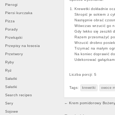
Pierogi
Krewetki dokładnie oc
Piersi kurczaka
Skropić je sokiem z cy
Następnie obrać czosn
Pizza
Wówczas wrzucić go n
Porady
Gdy lekko się zeszkli 
Razem przesmażyć po 
Przekąski
Wrzucić drobno posiek
Przepisy na łososia
Trzymać na małym ogni
Przetwory
Na koniec doprawić do
Udekorować gałązkam
Ryby
Ryż
Liczba porcji: 5
Sałatki
Sałatki
Tags:
krewetki
owoce m
Search recipes
Post
← Krem pomidorowy Bożen
Sery
navigation
Sojowe