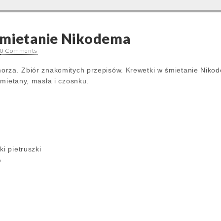
śmietanie Nikodema
•
0 Comments
orza. Zbiór znakomitych przepisów. Krewetki w śmietanie Niko
śmietany, masła i czosnku.
ki pietruszki
%