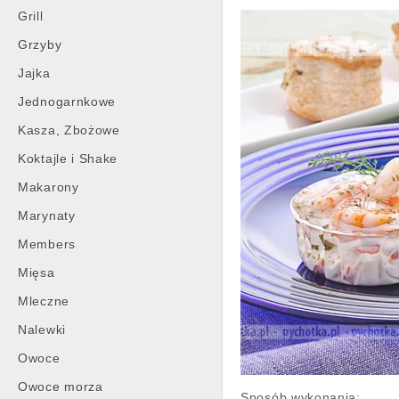
Grill
Grzyby
Jajka
Jednogarnkowe
Kasza, Zbożowe
Koktajle i Shake
Makarony
Marynaty
Members
Mięsa
Mleczne
Nalewki
Owoce
Owoce morza
Sposób wykonania: