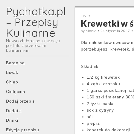
Pychotka.pl
LISTY
– Przepisy
Krewetki w 
Kulinarne
by
Monia
•
24 stycznia 2017
Nowa odsłona popularnego
Dla miłośników owoców m
portalu z przepisami
potrzebujesz: krewetek, 
kulinarnymi
Main
Skip
Baranina
Składniki:
menu
to
Biwak
content
1/2 kg krewetek
Chleb
4 ząbki czosnku
1 garść posiekanej nat
Cielęcina
150 szkl śmietany 30
Dodaj przepis
2 łyżki masła
sok z cytryny
Dodatki
sól
Drinki
pieprz
Edycja przepisu
koperek do dekoracji