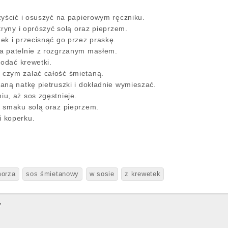
zyścić i osuszyć na papierowym ręczniku.
tryny i oprószyć solą oraz pieprzem.
ek i przecisnąć go przez praskę.
a patelnie z rozgrzanym masłem.
dodać krewetki.
czym zalać całość śmietaną.
aną natkę pietruszki i dokładnie wymieszać.
u, aż sos zgęstnieje.
 smaku solą oraz pieprzem.
i koperku.
orza
sos śmietanowy
w sosie
z krewetek
y