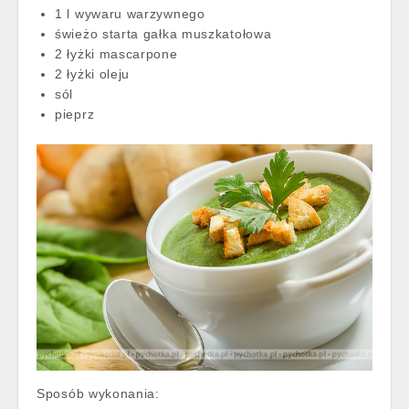
1 l wywaru warzywnego
świeżo starta gałka muszkatołowa
2 łyżki mascarpone
2 łyżki oleju
sól
pieprz
Sposób wykonania: