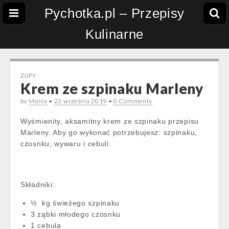
Pychotka.pl – Przepisy
Kulinarne
ZUPY
Krem ze szpinaku Marleny
by
Monia
•
23 września 2019
•
0 Comments
Wyśmienity, aksamitny krem ze szpinaku przepisu
Marleny. Aby go wykonać potrzebujesz: szpinaku,
czosnku, wywaru i cebuli.
Składniki:
½ kg świeżego szpinaku
3 ząbki młodego czosnku
1 cebula