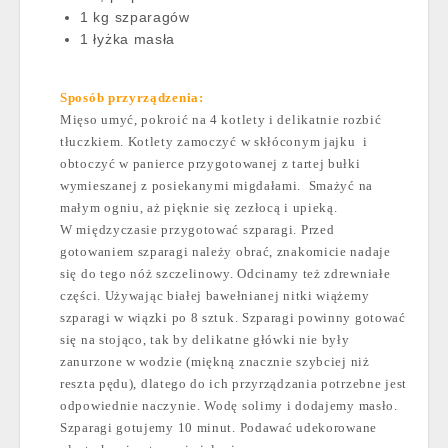
1 kg szparagów
1 łyżka masła
Sposób przyrządzenia:
Mięso umyć, pokroić na 4 kotlety i delikatnie rozbić
tłuczkiem. Kotlety zamoczyć w skłóconym jajku
i
obtoczyć w panierce przygotowanej z tartej bułki
wymieszanej z posiekanymi migdałami.
Smażyć na
małym ogniu, aż pięknie się zezłocą i upieką.
W międzyczasie przygotować szparagi. Przed
gotowaniem szparagi należy obrać, znakomicie nadaje
się do tego nóż szczelinowy. Odcinamy też zdrewniałe
części. Używając białej bawełnianej nitki wiążemy
szparagi w wiązki po 8 sztuk. Szparagi powinny gotować
się na stojąco, tak by delikatne główki nie były
zanurzone w wodzie (miękną znacznie szybciej niż
reszta pędu), dlatego do ich przyrządzania potrzebne jest
odpowiednie naczynie. Wodę solimy i dodajemy masło.
Szparagi gotujemy 10 minut. Podawać udekorowane