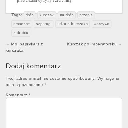
plasterkami cytryny i zieleniną.
Tags:
drób
kurczak
na drób
przepis
smaczne
szparagi
udka z kurczaka
warzywa
z drobiu
Post
← Mój paprykarz z
Kurczak po imperatorsku →
navigation
kurczaka
Dodaj komentarz
Twój adres e-mail nie zostanie opublikowany.
Wymagane
pola są oznaczone
*
Komentarz
*