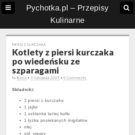
Pychotka.pl – Przepisy
Kulinarne
PIERSI Z KURCZAKA
Kotlety z piersi kurczaka
po wiedeńsku ze
szparagami
by
Basia
•
4 listopada 2007
•
0 Comments
Składniki:
2 piersi z kurczaka
1 jajko
1 szklanka tartej bułki
1 łyżka posiekanych migdałów
olej
sól, pieprz