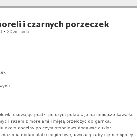
moreli i czarnych porzeczek
13
•
0 Comments
zek
owych
łówki usuwając pestki po czym pokroić je na mniejsze kawałki.
myć i razem z morelami i miętą przełożyć do garnka.
u około godziny po czym stopniowo dodawać cukier.
smażenia dodać płatki migdałowe, uważając aby się nie spaliły.