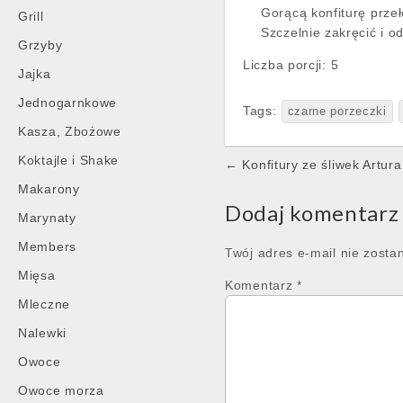
Gorącą konfiturę prze
Grill
Szczelnie zakręcić i o
Grzyby
Liczba porcji:
5
Jajka
Jednogarnkowe
Tags:
czarne porzeczki
Kasza, Zbożowe
Post
Koktajle i Shake
← Konfitury ze śliwek Artura
navigation
Makarony
Dodaj komentarz
Marynaty
Members
Twój adres e-mail nie zosta
Mięsa
Komentarz
*
Mleczne
Nalewki
Owoce
Owoce morza