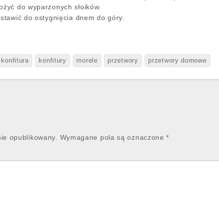
łożyć do wyparzonych słoików.
dstawić do ostygnięcia dnem do góry.
konfitura
konfitury
morele
przetwory
przetwory domowe
nie opublikowany.
Wymagane pola są oznaczone
*