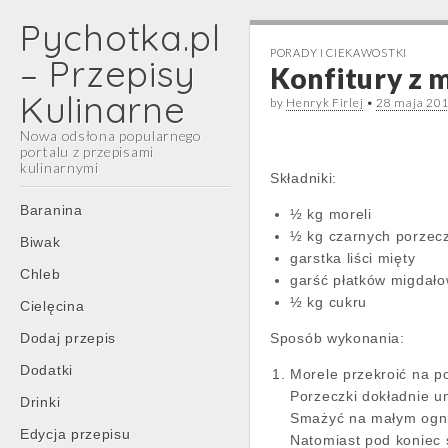
Pychotka.pl
PORADY I CIEKAWOSTKI
– Przepisy
Konfitury z 
Kulinarne
by
Henryk Firlej
•
28 maja 20
Nowa odsłona popularnego
portalu z przepisami
kulinarnymi
Składniki:
Main
Skip
Baranina
½ kg moreli
menu
to
½ kg czarnych porzec
Biwak
content
garstka liści mięty
Chleb
garść płatków migdał
½ kg cukru
Cielęcina
Dodaj przepis
Sposób wykonania:
Dodatki
Morele przekroić na po
Porzeczki dokładnie u
Drinki
Smażyć na małym ogni
Edycja przepisu
Natomiast pod koniec 