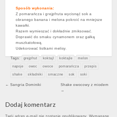
Sposób wykonania:
Z pomarańcza i grejpfruta wycisnąć sok a
obranego banana i melona pokroić na mniejsze
kawałki.
Razem wymieszać i dokładnie zmiksować.
Doprawić do smaku cynamonem oraz gałką
muszkatołową.
Udekorować listkami melisy.
Tags:
grejpfrut
koktajl
koktajle
melon
napoje
owoc
owoce
pomarańcza
przepis
shake
składniki
smaczne
sok
soki
Post
← Sangria Dominiki
Shake owocowy z miodem
navigation
→
Dodaj komentarz
Twój adres e-mail nie zostanie opublikowany.
Wymagane