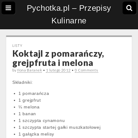
Pychotka.pl – Przepisy
Kulinarne
LISTY
Koktajl z pomarańczy,
grejpfruta i melona
by
Ilona Baranek
•
1 lutego 2012
•
0 Comments
Składniki:
1 pomarańcza
1 grejpfrut
¼ melona
1 banan
1 szczypta cynamonu
1 szczypta startej gałki muszkatołowej
1 gałązka melisy