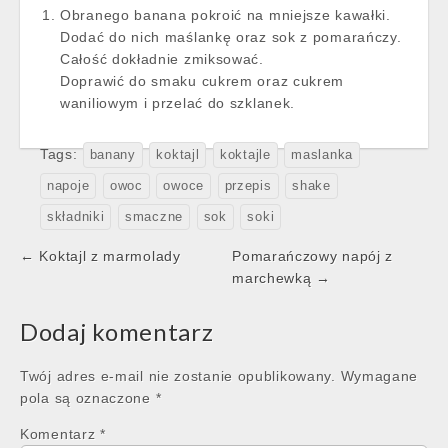
Obranego banana pokroić na mniejsze kawałki.
Dodać do nich maślankę oraz sok z pomarańczy.
Całość dokładnie zmiksować.
Doprawić do smaku cukrem oraz cukrem
waniliowym i przelać do szklanek.
Tags:
banany
koktajl
koktajle
maslanka
napoje
owoc
owoce
przepis
shake
składniki
smaczne
sok
soki
Post
← Koktajl z marmolady
Pomarańczowy napój z
navigation
marchewką →
Dodaj komentarz
Twój adres e-mail nie zostanie opublikowany.
Wymagane
pola są oznaczone
*
Komentarz
*