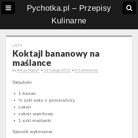
Pychotka.pl – Przepisy
Kulinarne
LISTY
Koktajl bananowy na
maślance
by
Alicja Popiel
•
13 lutego 2012
•
0 Comments
Składniki:
1 banan
½ szkl soku z pomarańczy
cukier
cukier waniliowy
1 szkl maślanki
Sposób wykonania: