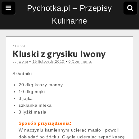
Pychotka.pl – Przepisy
Kulinarne
KLUSKI
Kluski z grysiku Iwony
by
Iwona
•
16 listopada 2010
•
0 Comments
Składniki:
20 dkg kaszy manny
10 dkg mąki
3 jajka
szklanka mleka
3 łyżki masła
Sposób przyrządzenia:
W naczyniu kamiennym ucierać masło i powoli
dokładać po żółtku. Ciągle ucierając sypać kaszę