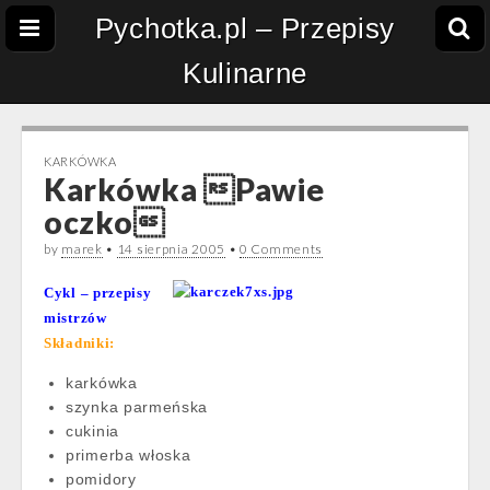
Pychotka.pl – Przepisy
Kulinarne
KARKÓWKA
Karkówka Pawie
oczko
by
marek
•
14 sierpnia 2005
•
0 Comments
Cykl – przepisy
mistrzów
Składniki:
karkówka
szynka parmeńska
cukinia
primerba włoska
pomidory