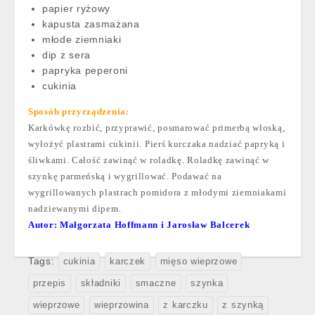
papier ryżowy
kapusta zasmażana
młode ziemniaki
dip z sera
papryka peperoni
cukinia
Sposób przyrządzenia:
Karkówkę rozbić, przyprawić, posmarować primerbą włoską,
wyłożyć plastrami cukinii. Pierś kurczaka nadziać papryką i
śliwkami. Całość zawinąć w roladkę. Roladkę zawinąć w
szynkę parmeńską i wygrillować. Podawać na
wygrillowanych plastrach pomidora z młodymi ziemniakami
nadziewanymi dipem.
Autor: Małgorzata Hoffmann i Jarosław Balcerek
Tags:
cukinia
karczek
mięso wieprzowe
przepis
składniki
smaczne
szynka
wieprzowe
wieprzowina
z karczku
z szynką