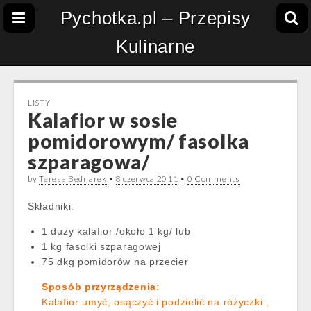
Pychotka.pl – Przepisy
Kulinarne
LISTY
Kalafior w sosie
pomidorowym/ fasolka
szparagowa/
by
Teresa Bednarek
•
8 czerwca 2011
•
0 Comments
Składniki:
1 duży kalafior /około 1 kg/ lub
1 kg fasolki szparagowej
75 dkg pomidorów na przecier
Sposób przyrządzenia:
Kalafior umyć, osączyć i podzielić na różyczki ,