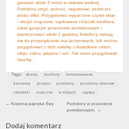
gotować około 3 minut w zalewie wodnej.
Pomidory umyć, pokroić, zagotować, przetrzeć
przez sitko. Przygotować wyparzone czyste słoje
i ułożyć osączone, ugotowane różyczki kalafiora,
zalać gorącym przecierem pomidorowym i
pasteryzować około 1 godziny. Kalafiory nadają
się do przyrządzania zup jarzynowych, lub można
przygotować z nich sałatkę z dodatkiem cebuli,
oleju, cukru, pieprzu i soli. Tak samo przygotować
fasolkę.
Tags:
dżemy
konfitury
konserwowane
konserwy
przepis
przetwory
przetwory domowe
składniki
smaczne
w słojach
zapasy
Post
← Kiszona papryka Ewy
Pomidory w przecierze
navigation
pomidorowym. →
Dodaj komentarz