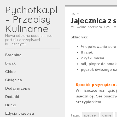
Pychotka.pl
LISTY
– Przepisy
Jajecznica z 
Kulinarne
by
Ewelina Koczwara
•
29 lut
Nowa odsłona popularnego
Składniki:
portalu z przepisami
kulinarnymi
½ opakowania sera 
8 jajek
Main
Skip
Baranina
2 łyżki masła
menu
to
Biwak
sól, pieprz do smak
content
pęczek świeżego sz
Chleb
Cielęcina
Sposób przyrządzeni
Dodaj przepis
W miseczce rozmącić ja
jajecznicę. Ser osączy
Dodatki
szczypiorkiem.
Drinki
Edycja przepisu
Tags:
apetizer
danie