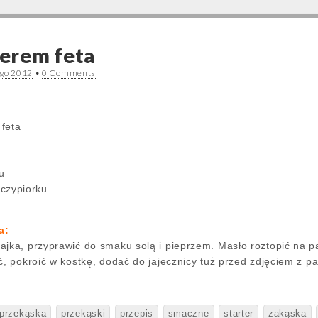
serem feta
ego 2012
•
0 Comments
feta
u
czypiorku
a:
jka, przyprawić do smaku solą i pieprzem. Masło roztopić na pa
ć, pokroić w kostkę, dodać do jajecznicy tuż przed zdjęciem z p
przekąska
przekąski
przepis
smaczne
starter
zakąska