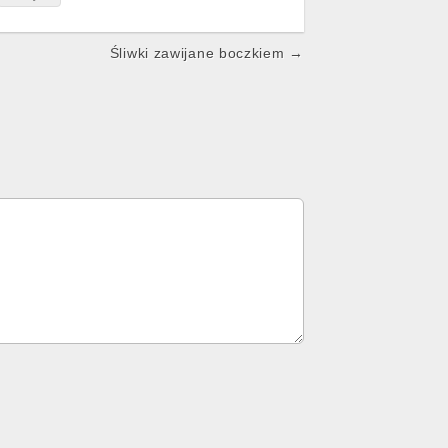
Śliwki zawijane boczkiem →