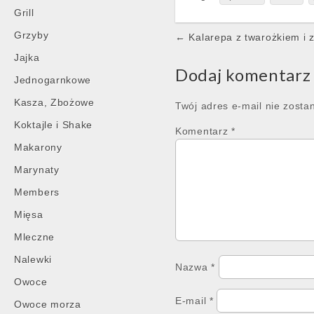
Grill
Post
Grzyby
← Kalarepa z twarożkiem i z
navigation
Jajka
Dodaj komentarz
Jednogarnkowe
Kasza, Zbożowe
Twój adres e-mail nie zosta
Koktajle i Shake
Komentarz
*
Makarony
Marynaty
Members
Mięsa
Mleczne
Nalewki
Nazwa
*
Owoce
E-mail
*
Owoce morza