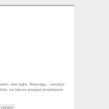
telni, wlać jajka. Mieszając , usmażyć
atelni, na talerzu posypać posiekanym
zakąski