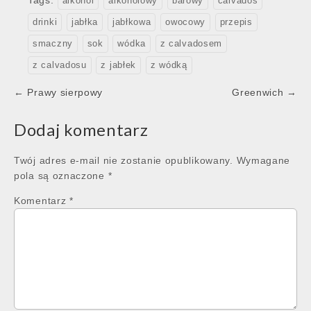
Tags:
alkohol
alkoholowy
barowy
calvados
drinki
jabłka
jabłkowa
owocowy
przepis
smaczny
sok
wódka
z calvadosem
z calvadosu
z jabłek
z wódką
Post
← Prawy sierpowy
Greenwich →
navigation
Dodaj komentarz
Twój adres e-mail nie zostanie opublikowany.
Wymagane
pola są oznaczone
*
Komentarz
*