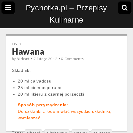
Pychotka.pl – Przepisy
Kulinarne
LISTY
Hawana
by
Birbant
•
7 lutego 2012
•
0 Comments
Składniki:
20 ml calvadosu
25 ml ciemnego rumu
20 ml likieru z czarnej porzeczki
Sposób przyrządzenia:
Do szklanki z lodem wlać wszystkie składniki,
wymieszać.