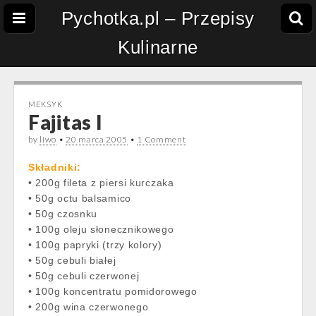
Pychotka.pl – Przepisy
Kulinarne
MEKSYK
Fajitas I
by
liwo
•
20 marca 2005
•
1 Comment
Składniki:
• 200g fileta z piersi kurczaka
• 50g octu balsamico
• 50g czosnku
• 100g oleju słonecznikowego
• 100g papryki (trzy kolory)
• 50g cebuli białej
• 50g cebuli czerwonej
• 100g koncentratu pomidorowego
• 200g wina czerwonego