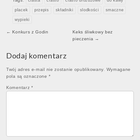
Tags:
ciasta
ciasto
ciasto drożdżowe
do kawy
placek
przepis
składniki
slodkości
smaczne
wypieki
Post
← Konkurs z Godin
Keks śliwkowy bez
navigation
pieczenia →
Dodaj komentarz
Twój adres e-mail nie zostanie opublikowany.
Wymagane
pola są oznaczone
*
Komentarz
*