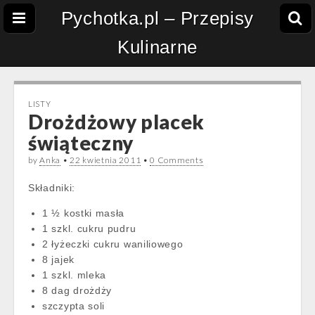
Pychotka.pl – Przepisy
Kulinarne
LISTY
Drożdżowy placek
świąteczny
by
Anka
•
22 kwietnia 2011
•
0 Comments
Składniki:
1 ½ kostki masła
1 szkl. cukru pudru
2 łyżeczki cukru waniliowego
8 jajek
1 szkl. mleka
8 dag drożdży
szczypta soli