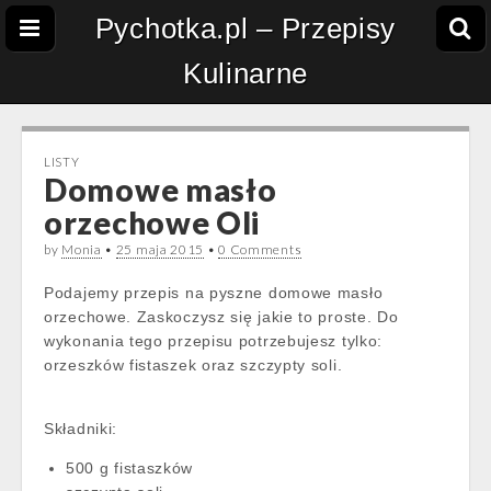
Pychotka.pl – Przepisy
Kulinarne
LISTY
Domowe masło
orzechowe Oli
by
Monia
•
25 maja 2015
•
0 Comments
Podajemy przepis na pyszne domowe masło
orzechowe. Zaskoczysz się jakie to proste. Do
wykonania tego przepisu potrzebujesz tylko:
orzeszków fistaszek oraz szczypty soli.
Składniki:
500 g fistaszków