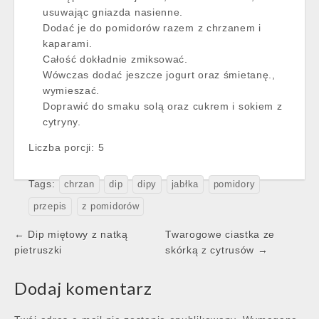
usuwając gniazda nasienne.
Dodać je do pomidorów razem z chrzanem i
kaparami.
Całość dokładnie zmiksować.
Wówczas dodać jeszcze jogurt oraz śmietanę.,
wymieszać.
Doprawić do smaku solą oraz cukrem i sokiem z
cytryny.
Liczba porcji:
5
Tags:
chrzan
dip
dipy
jabłka
pomidory
przepis
z pomidorów
Post
← Dip miętowy z natką
Twarogowe ciastka ze
navigation
pietruszki
skórką z cytrusów →
Dodaj komentarz