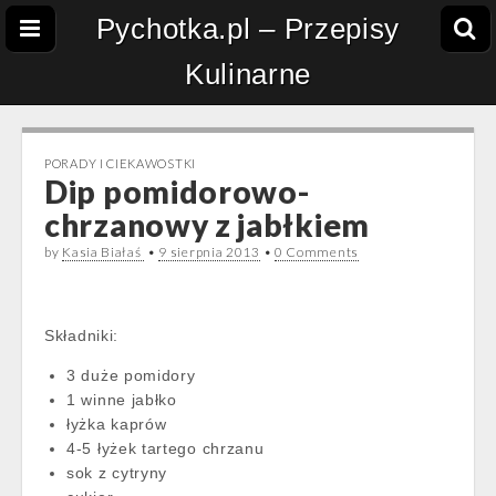
Pychotka.pl – Przepisy
Kulinarne
PORADY I CIEKAWOSTKI
Dip pomidorowo-
chrzanowy z jabłkiem
by
Kasia Białaś
•
9 sierpnia 2013
•
0 Comments
Składniki:
3 duże pomidory
1 winne jabłko
łyżka kaprów
4-5 łyżek tartego chrzanu
sok z cytryny