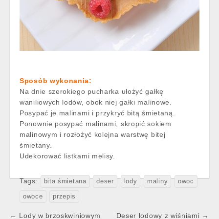
Sposób wykonania:
Na dnie szerokiego pucharka ułożyć gałkę
waniliowych lodów, obok niej gałki malinowe.
Posypać je malinami i przykryć bitą śmietaną.
Ponownie posypać malinami, skropić sokiem
malinowym i rozłożyć kolejna warstwę bitej
śmietany.
Udekorować listkami melisy.
Tags:
bita śmietana
deser
lody
maliny
owoc
owoce
przepis
Post
← Lody w brzoskwiniowym
Deser lodowy z wiśniami →