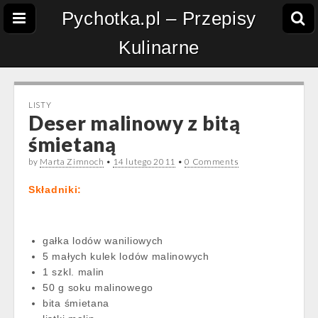
Pychotka.pl – Przepisy
Kulinarne
LISTY
Deser malinowy z bitą
śmietaną
by
Marta Zimnoch
•
14 lutego 2011
•
0 Comments
Składniki:
gałka lodów waniliowych
5 małych kulek lodów malinowych
1 szkl. malin
50 g soku malinowego
bita śmietana