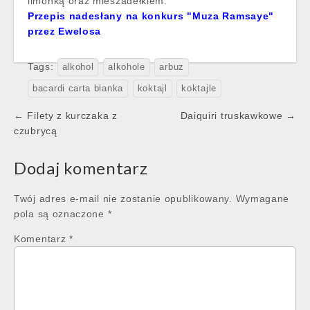
limonką oraz mieszadełkiem.
Przepis nadesłany na konkurs "Muza Ramsaye"
przez Ewelosa
Tags:
alkohol
alkohole
arbuz
bacardi carta blanka
koktajl
koktajle
Post
← Filety z kurczaka z
Daiquiri truskawkowe →
navigation
czubrycą
Dodaj komentarz
Twój adres e-mail nie zostanie opublikowany.
Wymagane
pola są oznaczone
*
Komentarz
*