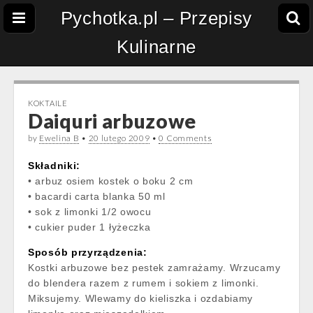
Pychotka.pl – Przepisy
Kulinarne
KOKTAILE
Daiquri arbuzowe
by
Ewelina B
•
20 lutego 2009
•
0 Comments
Składniki:
• arbuz osiem kostek o boku 2 cm
• bacardi carta blanka 50 ml
• sok z limonki 1/2 owocu
• cukier puder 1 łyżeczka
Sposób przyrządzenia:
Kostki arbuzowe bez pestek zamrażamy. Wrzucamy
do blendera razem z rumem i sokiem z limonki.
Miksujemy. Wlewamy do kieliszka i ozdabiamy