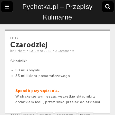
Pychotka.pl – Przepisy
Kulinarne
LISTY
Czarodziej
by
Birbant
•
10 lutego 2012
•
0 Comments
Składniki:
30 ml absyntu
35 ml likieru pomarańczowego
Sposób przyrządzenia:
W shakerze wymieszać wszystkie składniki z
dodatkiem lodu, przez sitko przelać do szklanki.