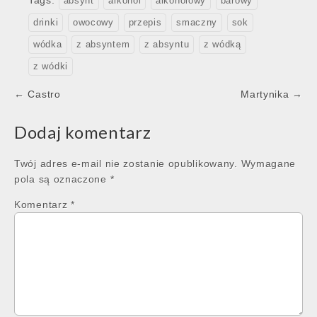
Tags:
absynt
alkohol
alkoholowy
barowy
drinki
owocowy
przepis
smaczny
sok
wódka
z absyntem
z absyntu
z wódką
z wódki
Post
← Castro
Martynika →
navigation
Dodaj komentarz
Twój adres e-mail nie zostanie opublikowany.
Wymagane
pola są oznaczone
*
Komentarz
*