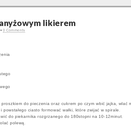
 anyżowym likierem
•
0 Comments
zenia
ustego
owego
roszkiem do pieczenia oraz cukrem po czym wbić jajka, wlać ml
i powstałego ciasto formować wałki, które zwijać w spirale.
tawić do piekarnika rozgrzanego do 180stopni na 10-12minut.
olać polewą.