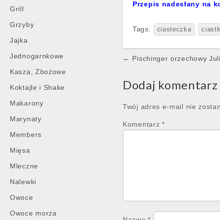
Przepis nadesłany na k
Grill
Grzyby
Tags:
ciasteczka
ciast
Jajka
Post
Jednogarnkowe
← Pischinger orzechowy Jul
navigation
Kasza, Zbożowe
Dodaj komentarz
Koktajle i Shake
Makarony
Twój adres e-mail nie zosta
Marynaty
Komentarz
*
Members
Mięsa
Mleczne
Nalewki
Owoce
Owoce morza
Nazwa
*