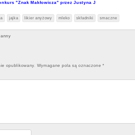
onkurs "Znak Makłowicza" przez Justyna J
ka
jajka
likier anyżowy
mleko
składniki
smaczne
ianny
nie opublikowany.
Wymagane pola są oznaczone
*