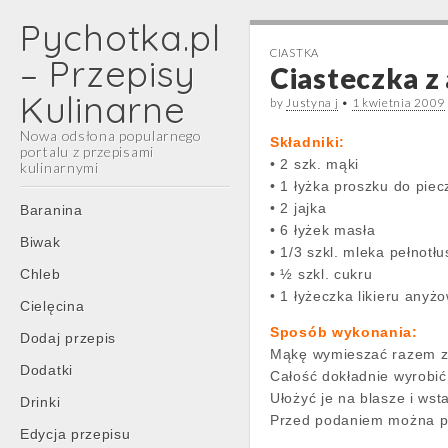
Pychotka.pl
CIASTKA
– Przepisy
Ciasteczka z
Kulinarne
by
Justyna j
•
1 kwietnia 2009
Nowa odsłona popularnego
Składniki:
portalu z przepisami
• 2 szk. mąki
kulinarnymi
• 1 łyżka proszku do piec
Main
Skip
• 2 jajka
Baranina
menu
to
• 6 łyżek masła
Biwak
content
• 1/3 szkl. mleka pełnotł
Chleb
• ½ szkl. cukru
• 1 łyżeczka likieru anyż
Cielęcina
Sposób wykonania:
Dodaj przepis
Mąkę wymieszać razem z p
Dodatki
Całość dokładnie wyrobić 
Ułożyć je na blasze i ws
Drinki
Przed podaniem można p
Edycja przepisu