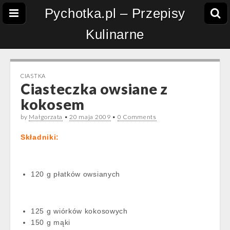
Pychotka.pl – Przepisy
Kulinarne
CIASTKA
Ciasteczka owsiane z
kokosem
by
Małgorzata
•
20 maja 2009
•
0 Comments
Składniki:
120 g płatków owsianych
125 g wiórków kokosowych
150 g mąki