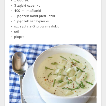
1 ogórek
3 ząbki czosnku
400 ml maślanki
1 pęczek natki pietruszki
1 pęczek szczypiorku
szczypta ziół prowansalskich
sól
pieprz