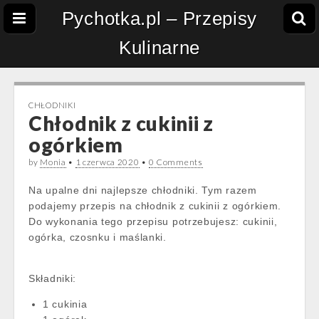
Pychotka.pl – Przepisy
Kulinarne
CHŁODNIKI
Chłodnik z cukinii z
ogórkiem
by
Monia
•
1 czerwca 2020
•
0 Comments
Na upalne dni najlepsze chłodniki. Tym razem
podajemy przepis na chłodnik z cukinii z ogórkiem.
Do wykonania tego przepisu potrzebujesz: cukinii,
ogórka, czosnku i maślanki.
Składniki:
1 cukinia