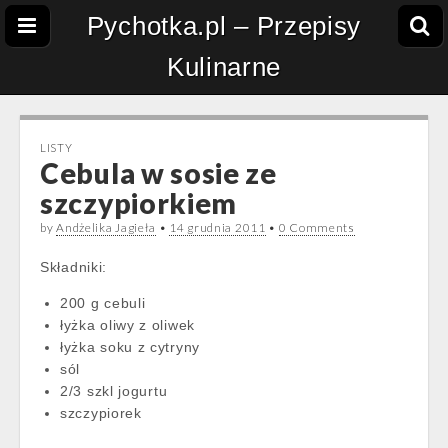
Pychotka.pl – Przepisy
Kulinarne
LISTY
Cebula w sosie ze
szczypiorkiem
by
Andżelika Jagieła
•
14 grudnia 2011
•
0 Comments
Składniki:
200 g cebuli
łyżka oliwy z oliwek
łyżka soku z cytryny
sól
2/3 szkl jogurtu
szczypiorek