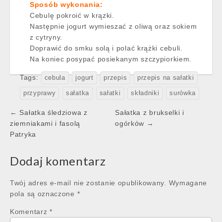
Sposób wykonania:
Cebulę pokroić w krązki.
Następnie jogurt wymieszać z oliwą oraz sokiem
z cytryny.
Doprawić do smku solą i polać krążki cebuli.
Na koniec posypać posiekanym szczypiorkiem.
Tags:
cebula
jogurt
przepis
przepis na sałatki
przyprawy
sałatka
sałatki
składniki
surówka
Post
← Sałatka śledziowa z
Sałatka z brukselki i
navigation
ziemniakami i fasolą
ogórków →
Patryka
Dodaj komentarz
Twój adres e-mail nie zostanie opublikowany.
Wymagane
pola są oznaczone
*
Komentarz
*