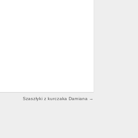
Szaszłyki z kurczaka Damiana →