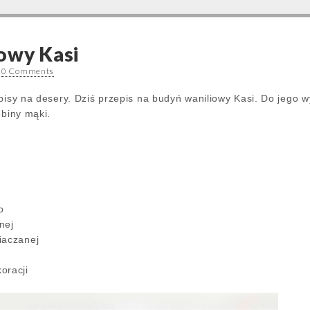
owy Kasi
•
0 Comments
episy na desery. Dziś przepis na budyń waniliowy Kasi. Do jego 
obiny mąki.
go
nej
iaczanej
koracji