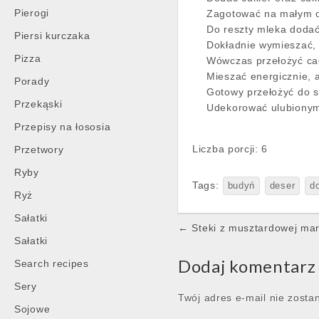
Pierogi
Zagotować na małym o
Do reszty mleka dodać
Piersi kurczaka
Dokładnie wymieszać, 
Pizza
Wówczas przełożyć cał
Mieszać energicznie, a
Porady
Gotowy przełożyć do s
Przekąski
Udekorować ulubionym
Przepisy na łososia
Liczba porcji: 6
Przetwory
Ryby
Tags:
budyń
deser
d
Ryż
Sałatki
Post
← Steki z musztardowej ma
Sałatki
navigation
Dodaj komentarz
Search recipes
Sery
Twój adres e-mail nie zosta
Sojowe