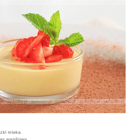
zkl mleka.
er waniliowy.