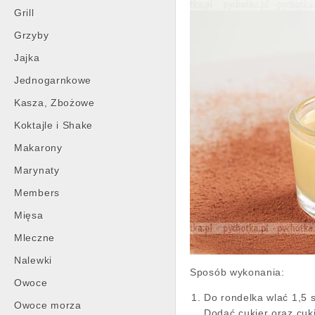
Grill
Grzyby
Jajka
Jednogarnkowe
Kasza, Zbożowe
Koktajle i Shake
Makarony
Marynaty
Members
Mięsa
Mleczne
Nalewki
Sposób wykonania:
Owoce
Do rondelka wlać 1,5 s
Owoce morza
Dodać cukier oraz cuki