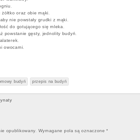
gniu.
 żółtko oraz obie mąki.
aby nie powstały grudki z mąki.
ość do gotującego się mleka.
ż powstanie gęsty, jednolity budyń.
alaterek.
i owocami.
omowy budyń
przepis na budyń
rynaty
nie opublikowany.
Wymagane pola są oznaczone
*