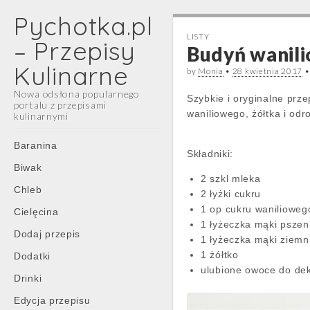
Pychotka.pl
LISTY
– Przepisy
Budyń wanili
Kulinarne
by
Monia
•
28 kwietnia 2017
Nowa odsłona popularnego
Szybkie i oryginalne prz
portalu z przepisami
waniliowego, żółtka i odr
kulinarnymi
Main
Skip
Baranina
Składniki:
menu
to
Biwak
content
2 szkl mleka
Chleb
2 łyżki cukru
1 op cukru waniliowe
Cielęcina
1 łyżeczka mąki pszen
Dodaj przepis
1 łyżeczka mąki ziemn
1 żółtko
Dodatki
ulubione owoce do de
Drinki
Edycja przepisu