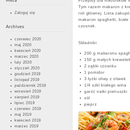
Meta
Przepisy dla miłośników
Tym razem makaron z kr
roli głównej. Lista zakupó
Zaloguj się
makaron spaghetti, białe
czosnek.
Archives
czerwiec 2020
Składniki:
maj 2020
kwiecień 2020
200 g makaronu spagh
marzec 2020
150 g małych krewete
luty 2020
2 ząbki czosnku
styczeń 2020
1 pomidor
grudzień 2019
3 łyżki oliwy z oliwek
listopad 2019
1/4 szkl białego wina
październik 2019
garść natki pietruszki
wrzesień 2019
sierpień 2019
sól
lipiec 2019
pieprz
czerwiec 2019
maj 2019
kwiecień 2019
marzec 2019