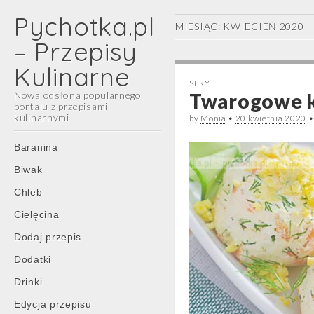
Pychotka.pl
MIESIĄC:
KWIECIEŃ 2020
– Przepisy
Kulinarne
SERY
Nowa odsłona popularnego
Twarogowe k
portalu z przepisami
kulinarnymi
by
Monia
•
20 kwietnia 2020
Main
Skip
Baranina
menu
to
Biwak
content
Chleb
Cielęcina
Dodaj przepis
Dodatki
Drinki
Edycja przepisu