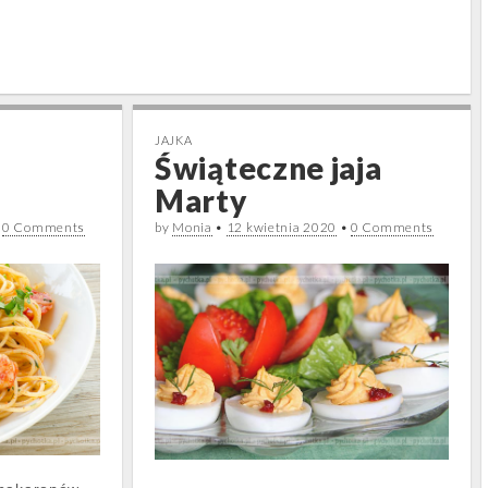
JAJKA
Świąteczne jaja
Marty
•
0 Comments
by
Monia
•
12 kwietnia 2020
•
0 Comments