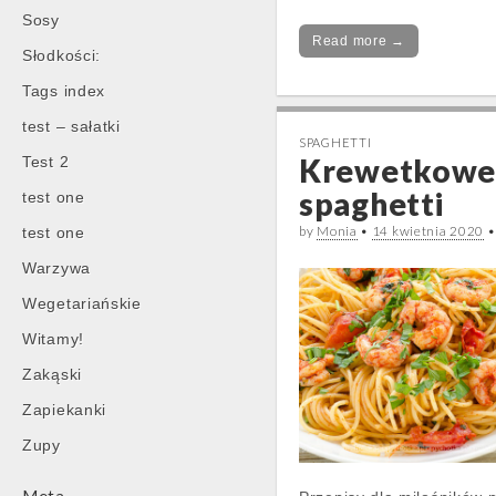
Sosy
Read more →
Słodkości:
Tags index
test – sałatki
SPAGHETTI
Krewetkowe
Test 2
spaghetti
test one
by
Monia
•
14 kwietnia 2020
test one
Warzywa
Wegetariańskie
Witamy!
Zakąski
Zapiekanki
Zupy