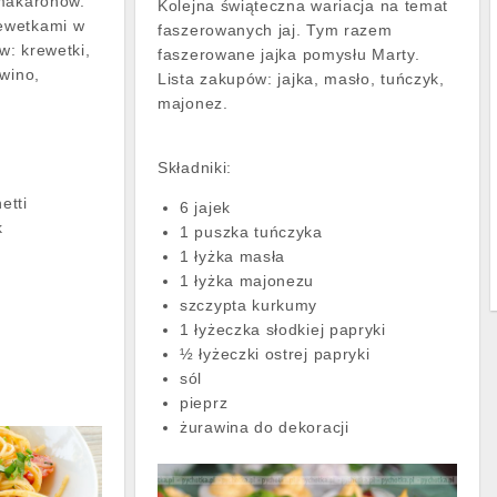
 makaronów.
Kolejna świąteczna wariacja na temat
ewetkami w
faszerowanych jaj. Tym razem
w: krewetki,
faszerowane jajka pomysłu Marty.
 wino,
Lista zakupów: jajka, masło, tuńczyk,
majonez.
Składniki:
etti
6 jajek
k
1 puszka tuńczyka
1 łyżka masła
1 łyżka majonezu
szczypta kurkumy
1 łyżeczka słodkiej papryki
½ łyżeczki ostrej papryki
sól
pieprz
żurawina do dekoracji