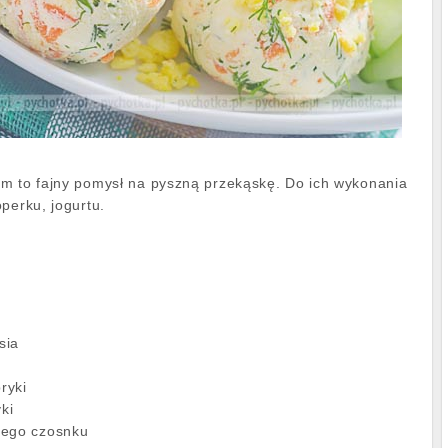
m to fajny pomysł na pyszną przekąskę. Do ich wykonania
operku, jogurtu.
sia
ryki
ki
nego czosnku