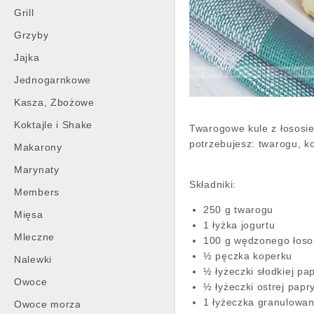
Grill
Grzyby
Jajka
Jednogarnkowe
Kasza, Zbożowe
Koktajle i Shake
Twarogowe kule z łososie
potrzebujesz: twarogu, k
Makarony
Marynaty
Składniki:
Members
250 g twarogu
Mięsa
1 łyżka jogurtu
Mleczne
100 g wędzonego łoso
½ pęczka koperku
Nalewki
½ łyżeczki słodkiej pap
Owoce
½ łyżeczki ostrej papry
1 łyżeczka granulowa
Owoce morza