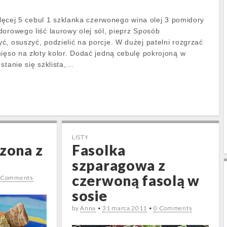
ielęcej 5 cebul 1 szklanka czerwonego wina olej 3 pomidory
dorowego liść laurowy olej sól, pieprz Sposób
ć, osuszyć, podzielić na porcje. W dużej patelni rozgrzać
mięso na złoty kolor. Dodać jedną cebulę pokrojoną w
stanie się szklista,…
LISTY
szona z
Fasolka
szparagowa z
czerwoną fasolą w
 Comments
sosie
by
Anna
•
31 marca 2011
•
0 Comments