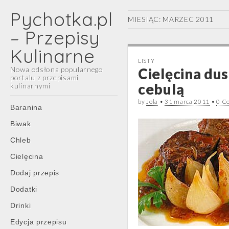
Pychotka.pl
MIESIĄC:
MARZEC 2011
– Przepisy
Kulinarne
LISTY
Nowa odsłona popularnego
Cielęcina du
portalu z przepisami
cebulą
kulinarnymi
by
Jola
•
31 marca 2011
•
0 C
Main
Skip
Baranina
menu
to
Biwak
content
Chleb
Cielęcina
Dodaj przepis
Dodatki
Drinki
Edycja przepisu