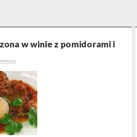
szona w winie z pomidorami i
omments