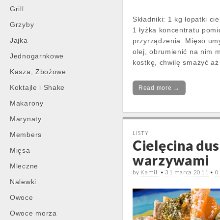
Grill
Składniki: 1 kg łopatki c
Grzyby
1 łyżka koncentratu pomi
Jajka
przyrządzenia: Mięso umy
olej, obrumienić na nim 
Jednogarnkowe
kostkę, chwilę smażyć aż 
Kasza, Zbożowe
Koktajle i Shake
Read more →
Makarony
Marynaty
LISTY
Members
Cielęcina du
Mięsa
warzywami
Mleczne
by
Kamil
•
31 marca 2011
•
0
Nalewki
Owoce
Owoce morza