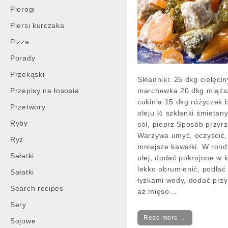
Pierogi
Piersi kurczaka
Pizza
Porady
Przekąski
Składniki: 25 dkg cielęci
Przepisy na łososia
marchewka 20 dkg miąższ
cukinia 15 dkg różyczek b
Przetwory
oleju ½ szklanki śmietan
Ryby
sól, pieprz Sposób przyr
Warzywa umyć, oczyścić,
Ryż
mniejsze kawałki. W rond
Sałatki
olej, dodać pokrojone w 
lekko obrumienić, podlać
Sałatki
łyżkami wody, dodać przy
Search recipes
aż mięso…
Sery
Read more →
Sojowe