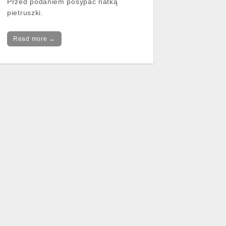
Przed podaniem posypać natką
pietruszki.
Read more →
→