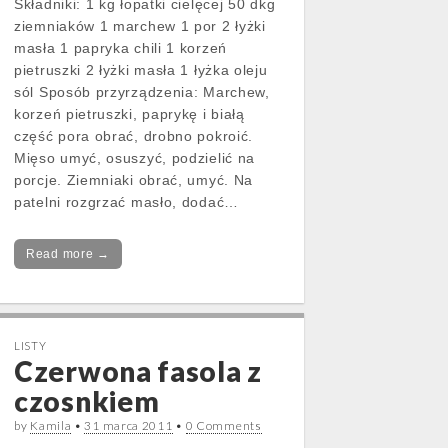
Składniki: 1 kg łopatki cielęcej 50 dkg
ziemniaków 1 marchew 1 por 2 łyżki
masła 1 papryka chili 1 korzeń
pietruszki 2 łyżki masła 1 łyżka oleju
sól Sposób przyrządzenia: Marchew,
korzeń pietruszki, paprykę i białą
część pora obrać, drobno pokroić.
Mięso umyć, osuszyć, podzielić na
porcje. Ziemniaki obrać, umyć. Na
patelni rozgrzać masło, dodać…
Read more →
LISTY
Czerwona fasola z
czosnkiem
by
Kamila
•
31 marca 2011
•
0 Comments