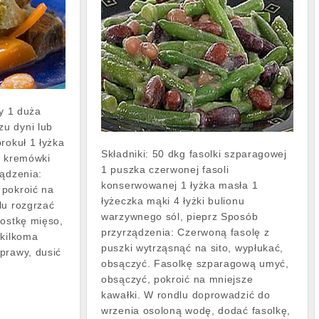
ny 1 duża
u dyni lub
rokuł 1 łyżka
Składniki: 50 dkg fasolki szparagowej
y kremówki
1 puszka czerwonej fasoli
ządzenia:
konserwowanej 1 łyżka masła 1
 pokroić na
łyżeczka mąki 4 łyżki bulionu
lu rozgrzać
warzywnego sól, pieprz Sposób
kostkę mięso,
przyrządzenia: Czerwoną fasolę z
 kilkoma
puszki wytrząsnąć na sito, wypłukać,
prawy, dusić
obsączyć. Fasolkę szparagową umyć,
obsączyć, pokroić na mniejsze
kawałki. W rondlu doprowadzić do
wrzenia osoloną wodę, dodać fasolkę,