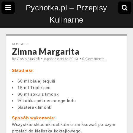
Pychotka.pl – Przepisy
Kulinarne
KOKTAILE
Zimna Margarita
by
Gosia Maślak
•
6 października 2010
•
0 Comments
Składniki:
60 ml białej tequili
15 ml Triple sec
30 ml soku z limonki
½ kubka pokruszonego lodu
plasterek limonki
Sposób wykonania:
Wszystkie składniki delikatnie zmiksować po czym
przelać do kieliszka koktajlowego.