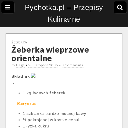
Pychotka.pl – Przepisy
Kulinarne
ŻEBERKA
Żeberka wieprzowe
orientalne
by
Daga
•
23 listopada 2006
•
0 Comments
Składnik
i:
1 kg ładnych żeberek
Marynata:
1 szklanka bardzo mocnej kawy
½ pokrojonej w kostkę cebuli
1 łyżka cukru