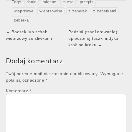
Tags:
danie
mięsne
mięso
przepis
wieprzowe
wieprzowina
z żeberek
z żeberkami
żeberka
Post
← Boczek lub schab
Podział (tranżerowanie)
navigation
wieprzowy ze śliwkami
upieczonej tuszki indyka
krok po kroku →
Dodaj komentarz
Twój adres e-mail nie zostanie opublikowany.
Wymagane
pola są oznaczone
*
Komentarz
*