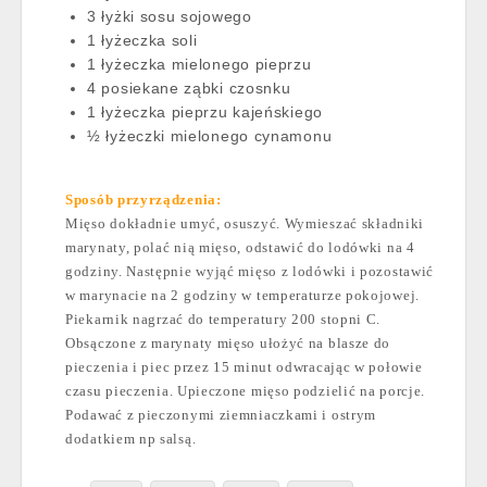
3 łyżki sosu sojowego
1 łyżeczka soli
1 łyżeczka mielonego pieprzu
4 posiekane ząbki czosnku
1 łyżeczka pieprzu kajeńskiego
½ łyżeczki mielonego cynamonu
Sposób przyrządzenia:
Mięso dokładnie umyć, osuszyć. Wymieszać składniki
marynaty, polać nią mięso, odstawić do lodówki na 4
godziny. Następnie wyjąć mięso z lodówki i pozostawić
w marynacie na 2 godziny w temperaturze pokojowej.
Piekarnik nagrzać do temperatury 200 stopni C.
Obsączone z marynaty mięso ułożyć na blasze do
pieczenia i piec przez 15 minut odwracając w połowie
czasu pieczenia. Upieczone mięso podzielić na porcje.
Podawać z pieczonymi ziemniaczkami i ostrym
dodatkiem np salsą.