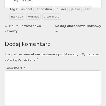
wymieszać.
Tags:
alkohol
angostura
cukier
jajako
kac
na kaca
wermut
z wermutu
Post
← Koktajl śmietanowo-
Koktajl ananasowo-koksowy
navigation
kawowy
→
Dodaj komentarz
Twój adres e-mail nie zostanie opublikowany.
Wymagane
pola są oznaczone
*
Komentarz
*