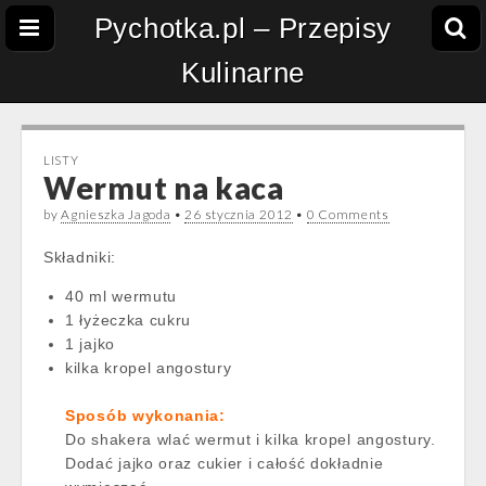
Pychotka.pl – Przepisy
Kulinarne
LISTY
Wermut na kaca
by
Agnieszka Jagoda
•
26 stycznia 2012
•
0 Comments
Składniki:
40 ml wermutu
1 łyżeczka cukru
1 jajko
kilka kropel angostury
Sposób wykonania:
Do shakera wlać wermut i kilka kropel angostury.
Dodać jajko oraz cukier i całość dokładnie