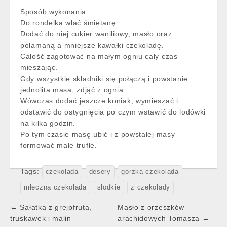
Sposób wykonania:
Do rondelka wlać śmietanę.
Dodać do niej cukier waniliowy, masło oraz
połamaną a mniejsze kawałki czekoladę.
Całość zagotować na małym ogniu cały czas
mieszając.
Gdy wszystkie składniki się połączą i powstanie
jednolita masa, zdjąć z ognia.
Wówczas dodać jeszcze koniak, wymieszać i
odstawić do ostygnięcia po czym wstawić do lodówki
na kilka godzin.
Po tym czasie masę ubić i z powstałej masy
formować małe trufle.
Tags:
czekolada
desery
gorzka czekolada
mleczna czekolada
słodkie
z czekolady
Post
← Sałatka z grejpfruta,
Masło z orzeszków
navigation
truskawek i malin
arachidowych Tomasza →