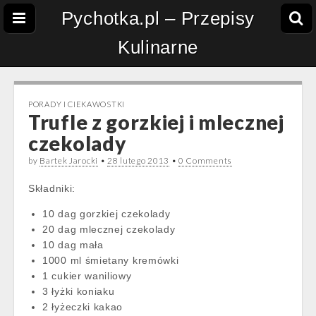
Pychotka.pl – Przepisy
Kulinarne
PORADY I CIEKAWOSTKI
Trufle z gorzkiej i mlecznej
czekolady
by
Bartek Jarocki
•
28 lutego 2013
•
0 Comments
Składniki:
10 dag gorzkiej czekolady
20 dag mlecznej czekolady
10 dag mała
1000 ml śmietany kremówki
1 cukier waniliowy
3 łyżki koniaku
2 łyżeczki kakao