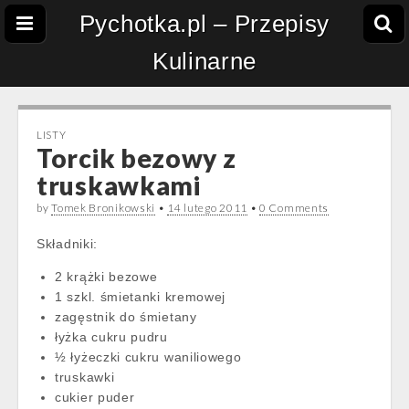
Pychotka.pl – Przepisy
Kulinarne
LISTY
Torcik bezowy z
truskawkami
by
Tomek Bronikowski
•
14 lutego 2011
•
0 Comments
Składniki:
2 krążki bezowe
1 szkl. śmietanki kremowej
zagęstnik do śmietany
łyżka cukru pudru
½ łyżeczki cukru waniliowego
truskawki
cukier puder