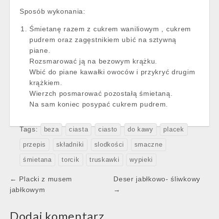
Sposób wykonania:
Śmietanę razem z cukrem waniliowym , cukrem
pudrem oraz zagęstnikiem ubić na sztywną
piane.
Rozsmarować ją na bezowym krążku.
Wbić do piane kawałki owoców i przykryć drugim
krążkiem.
Wierzch posmarować pozostałą śmietaną.
Na sam koniec posypać cukrem pudrem.
Tags:
beza
ciasta
ciasto
do kawy
placek
przepis
składniki
slodkości
smaczne
śmietana
torcik
truskawki
wypieki
Post
← Placki z musem
Deser jabłkowo- śliwkowy
navigation
jabłkowym
→
Dodaj komentarz