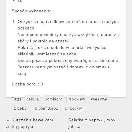
sól
Sposób wykonania:
Oczyszczoną rzodkiew zetrzeć na tarce o dużych
oczkach.
Następnie pomidory sparzyć wrzątkiem, obrać ze
skóry i pokroić na cząstki.
Pokroić jeszcze cebulę w talarki i wszystkie
składniki wymieszać ze sobą.
Dodać jeszcze pokruszony twaróg oraz śmietanę.
Jeszcze raz wymieszać i doprawić do smaku
solą.
Liczba porcji:
3
Tags:
cebula
pomidory
rzodkiew
warzywa
z cebuli
z pomidorów
z rzodkwi
Post
← Kurczak z kawałkami
Sałatka z papryki, ryby i
navigation
żółtej papryki
jabłka →