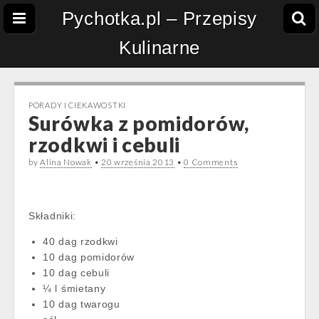
Pychotka.pl – Przepisy
Kulinarne
PORADY I CIEKAWOSTKI
Surówka z pomidorów,
rzodkwi i cebuli
by
Alina Nowak
•
20 września 2013
•
0 Comments
Składniki:
40 dag rzodkwi
10 dag pomidorów
10 dag cebuli
¼ l śmietany
10 dag twarogu