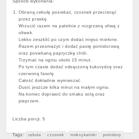
Sposób wykonania:
Obraną cebulę posiekać, czosnek przecisnąć
przez praskę.
Wrzucić razem na patelnie z rozgrzaną oliwą z
oliwek.
Lekko zeszklić po czym dodać mięso mielone.
Razem przesmażyć i dodać pastę pomidorową
oraz posiekaną papryczkę chilii.
Trzymać na ogniu około 15 minut.
Po tym czasie dodać odsączoną kukurydzę oraz
czerwoną fasolę.
Całość dokładnie wymieszać.
Dusić jeszcze kilka minut na małym ogniu.
Na koniec doprawić do smaku solą oraz
pieprzem.
Liczba porcji: 5
Tags:
cebula
czosnek
meksykański
pomidory