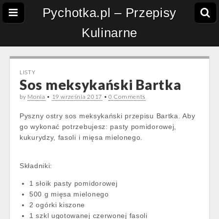
Pychotka.pl – Przepisy
Kulinarne
LISTY
Sos meksykański Bartka
by
Monia
•
19 września 2017
•
0 Comments
Pyszny ostry sos meksykański przepisu Bartka. Aby
go wykonać potrzebujesz: pasty pomidorowej,
kukurydzy, fasoli i mięsa mielonego.
Składniki:
1 słoik pasty pomidorowej
500 g mięsa mielonego
2 ogórki kiszone
1 szkl ugotowanej czerwonej fasoli