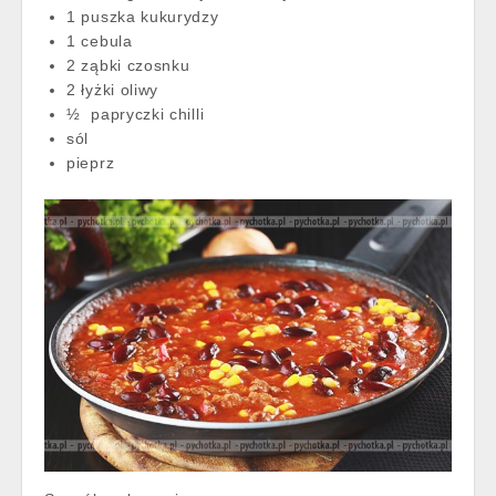
1 puszka kukurydzy
1 cebula
2 ząbki czosnku
2 łyżki oliwy
½ papryczki chilli
sól
pieprz