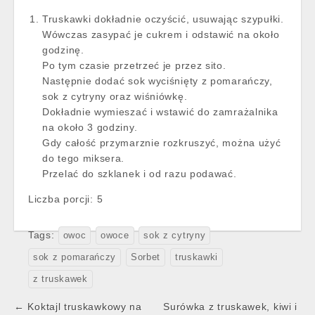
Truskawki dokładnie oczyścić, usuwając szypułki.
Wówczas zasypać je cukrem i odstawić na około
godzinę.
Po tym czasie przetrzeć je przez sito.
Następnie dodać sok wyciśnięty z pomarańczy,
sok z cytryny oraz wiśniówkę.
Dokładnie wymieszać i wstawić do zamrażalnika
na około 3 godziny.
Gdy całość przymarznie rozkruszyć, można użyć
do tego miksera.
Przelać do szklanek i od razu podawać.
Liczba porcji:
5
Tags:
owoc
owoce
sok z cytryny
sok z pomarańczy
Sorbet
truskawki
z truskawek
Post
← Koktajl truskawkowy na
Surówka z truskawek, kiwi i