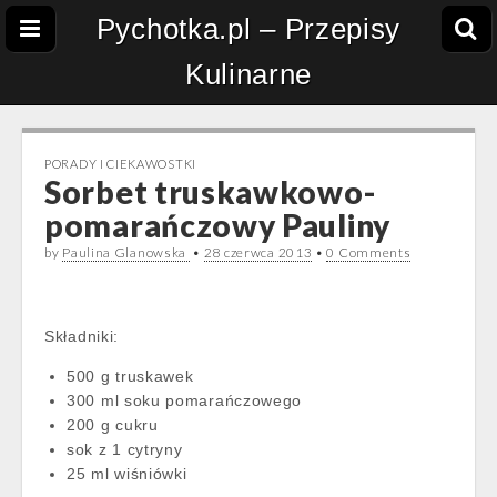
Pychotka.pl – Przepisy
Kulinarne
PORADY I CIEKAWOSTKI
Sorbet truskawkowo-
pomarańczowy Pauliny
by
Paulina Glanowska
•
28 czerwca 2013
•
0 Comments
Składniki:
500 g truskawek
300 ml soku pomarańczowego
200 g cukru
sok z 1 cytryny
25 ml wiśniówki