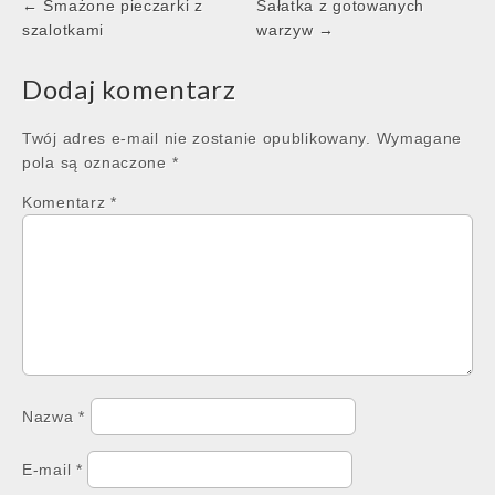
Post
← Smażone pieczarki z
Sałatka z gotowanych
navigation
szalotkami
warzyw →
Dodaj komentarz
Twój adres e-mail nie zostanie opublikowany.
Wymagane
pola są oznaczone
*
Komentarz
*
Nazwa
*
E-mail
*