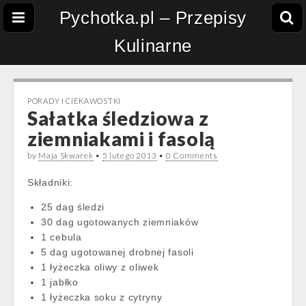
Pychotka.pl – Przepisy
Kulinarne
PORADY I CIEKAWOSTKI
Sałatka śledziowa z
ziemniakami i fasolą
by
Maja Skwarek
•
5 lutego 2013
•
0 Comments
Składniki:
25 dag śledzi
30 dag ugotowanych ziemniaków
1 cebula
5 dag ugotowanej drobnej fasoli
1 łyżeczka oliwy z oliwek
1 jabłko
1 łyżeczka soku z cytryny