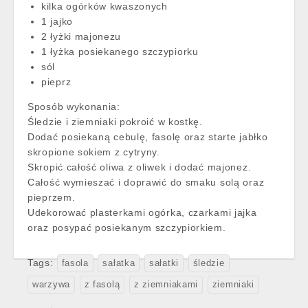
kilka ogórków kwaszonych
1 jajko
2 łyżki majonezu
1 łyżka posiekanego szczypiorku
sól
pieprz
Sposób wykonania:
Śledzie i ziemniaki pokroić w kostkę.
Dodać posiekaną cebulę, fasolę oraz starte jabłko
skropione sokiem z cytryny.
Skropić całość oliwa z oliwek i dodać majonez.
Całość wymieszać i doprawić do smaku solą oraz
pieprzem.
Udekorować plasterkami ogórka, czarkami jajka
oraz posypać posiekanym szczypiorkiem.
Tags:
fasola
sałatka
sałatki
śledzie
warzywa
z fasolą
z ziemniakami
ziemniaki