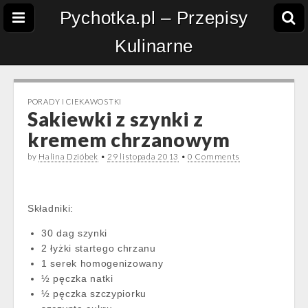
Pychotka.pl – Przepisy
Kulinarne
PORADY I CIEKAWOSTKI
Sakiewki z szynki z
kremem chrzanowym
by
Halina Dzióbek
•
29 listopada 2013
•
0 Comments
Składniki:
30 dag szynki
2 łyżki startego chrzanu
1 serek homogenizowany
½ pęczka natki
½ pęczka szczypiorku