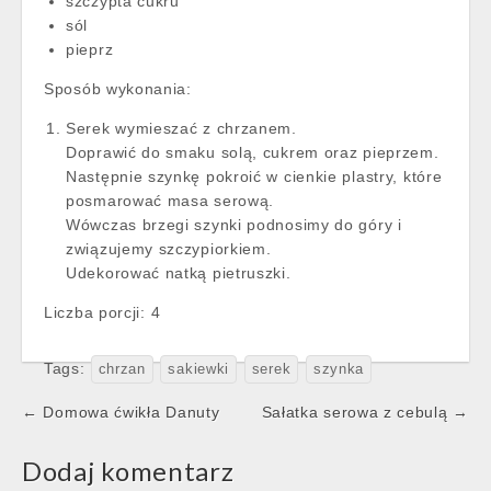
szczypta cukru
sól
pieprz
Sposób wykonania:
Serek wymieszać z chrzanem.
Doprawić do smaku solą, cukrem oraz pieprzem.
Następnie szynkę pokroić w cienkie plastry, które
posmarować masa serową.
Wówczas brzegi szynki podnosimy do góry i
związujemy szczypiorkiem.
Udekorować natką pietruszki.
Liczba porcji:
4
Tags:
chrzan
sakiewki
serek
szynka
Post
← Domowa ćwikła Danuty
Sałatka serowa z cebulą →
navigation
Dodaj komentarz