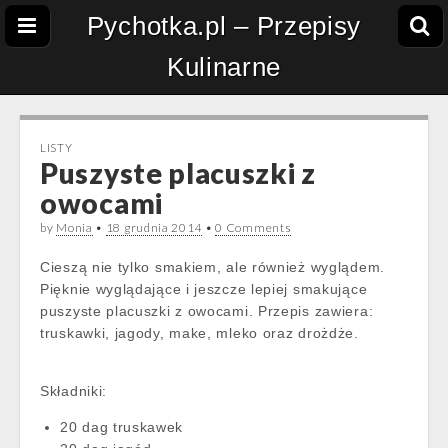
Pychotka.pl – Przepisy
Kulinarne
LISTY
Puszyste placuszki z
owocami
by
Monia
•
18 grudnia 2014
•
0 Comments
Cieszą nie tylko smakiem, ale również wyglądem.
Pięknie wyglądające i jeszcze lepiej smakujące
puszyste placuszki z owocami. Przepis zawiera:
truskawki, jagody, make, mleko oraz drożdże.
Składniki:
20 dag truskawek