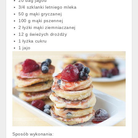
20 dag jagód
3/4 szklanki letniego mleka
50 g mąki gryczanej
100 g mąki pszennej
2 łyżki mąki ziemniaczanej
12 g świeżych drożdży
1 łyżka cukru
1 jajo
Sposób wykonania: