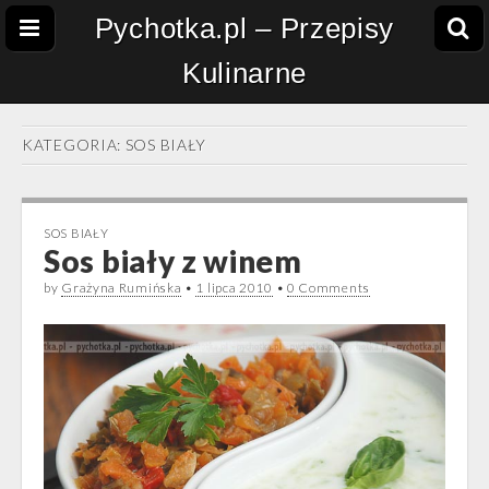
Pychotka.pl – Przepisy
Kulinarne
KATEGORIA:
SOS BIAŁY
SOS BIAŁY
Sos biały z winem
by
Grażyna Rumińska
•
1 lipca 2010
•
0 Comments