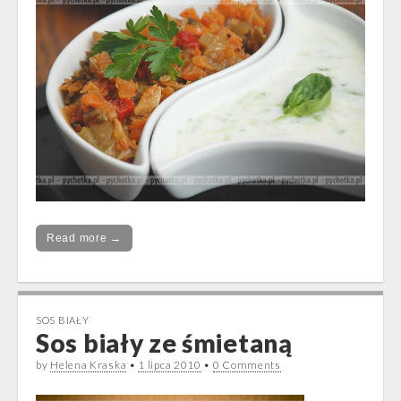
Read more →
SOS BIAŁY
Sos biały ze śmietaną
by
Helena Kraska
•
1 lipca 2010
•
0 Comments