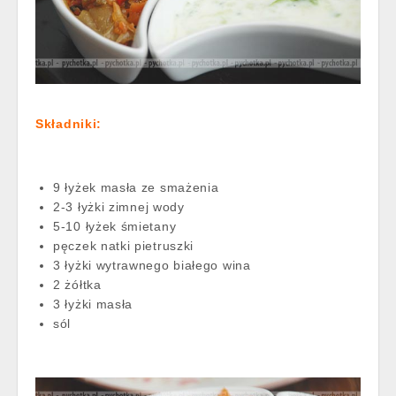
Składniki:
9 łyżek masła ze smażenia
2-3 łyżki zimnej wody
5-10 łyżek śmietany
pęczek natki pietruszki
3 łyżki wytrawnego białego wina
2 żółtka
3 łyżki masła
sól