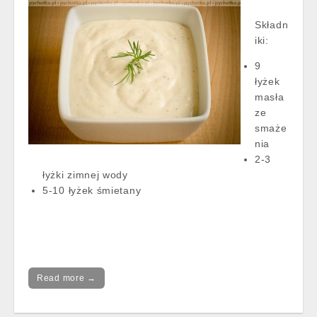
Składn
iki:
9
łyżek
masła
ze
smaże
nia
2-3
łyżki zimnej wody
5-10 łyżek śmietany
Read more →