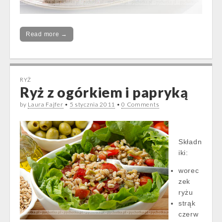
Read more →
RYŻ
Ryż z ogórkiem i papryką
by
Laura Fajfer
•
5 stycznia 2011
•
0 Comments
Składn
iki:
worec
zek
ryżu
strąk
czerw