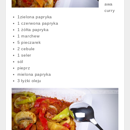
awa
curry
1zielona papryka
1 czerwona papryka
1 żółta papryka
1 marchew
5 pieczarek
2 cebule
1 seler
sól
pieprz
mielona papryka
3 łyżki oleju