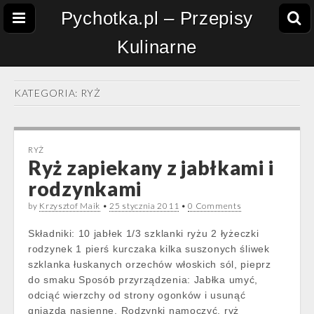
Pychotka.pl – Przepisy
Kulinarne
KATEGORIA:
RYŻ
RYŻ
Ryż zapiekany z jabłkami i
rodzynkami
by
Krzysztof Maik
•
25 stycznia 2011
•
0 Comments
Składniki: 10 jabłek 1/3 szklanki ryżu 2 łyżeczki
rodzynek 1 pierś kurczaka kilka suszonych śliwek
szklanka łuskanych orzechów włoskich sól, pieprz
do smaku Sposób przyrządzenia: Jabłka umyć,
odciąć wierzchy od strony ogonków i usunąć
gniazda nasienne. Rodzynki namoczyć, ryż