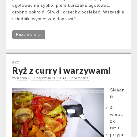
ugotować na sypko, pierś kurczaka ugotować,
drobno pokroić. Śliwki i orzechy posiekać. Wszystkie
składniki wymieszać doprawić…
Read more →
RYŻ
Ryż z curry i warzywami
by
Kasia
•
21 stycznia 2011
•
0 Comments
Składn
iki:
4
worec
zki
ryżu
przypr