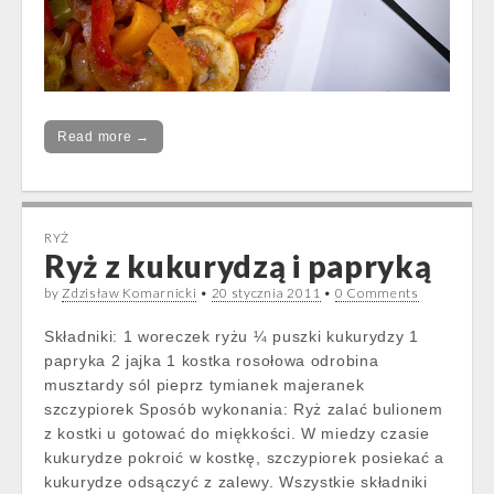
Read more →
RYŻ
Ryż z kukurydzą i papryką
by
Zdzisław Komarnicki
•
20 stycznia 2011
•
0 Comments
Składniki: 1 woreczek ryżu ¼ puszki kukurydzy 1
papryka 2 jajka 1 kostka rosołowa odrobina
musztardy sól pieprz tymianek majeranek
szczypiorek Sposób wykonania: Ryż zalać bulionem
z kostki u gotować do miękkości. W miedzy czasie
kukurydze pokroić w kostkę, szczypiorek posiekać a
kukurydze odsączyć z zalewy. Wszystkie składniki