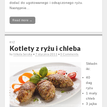
dodać do ugotowanego i odsączonego ryżu.
Następnie…
Read more →
RYŻ
Kotlety z ryżu i chleba
by
Nikola Seroka
•
7 stycznia 2011
•
0 Comments
Składn
iki:
40
dag
ryżu
1 mały
chleb
3 jajka