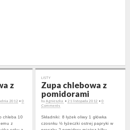
LISTY
wa z
Zupa chlebowa z
pomidorami
udnia 2012
•
0
by
Agnieszka
•
21 listopada 2012
•
0
Comments
o chleba 10
Składniki: 8 łyżek oliwy 1 główka
żemu z
czosnku ½ łyżeczki ostrej papryki w
łyżka soku z
proszku 2 pomidory miąższ kilku