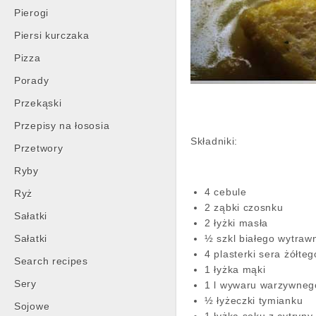
Pierogi
Piersi kurczaka
Pizza
Porady
Przekąski
Przepisy na łososia
Składniki:
Przetwory
Ryby
4 cebule
Ryż
2 ząbki czosnku
Sałatki
2 łyżki masła
Sałatki
½ szkl białego wytraw
4 plasterki sera żółteg
Search recipes
1 łyżka mąki
Sery
1 l wywaru warzywneg
½ łyżeczki tymianku
Sojowe