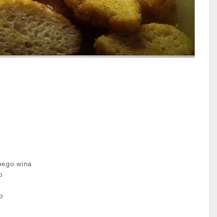
nego wina
o
o