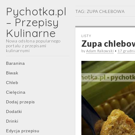
Pychotka.pl
TAG:
ZUPA CHLEBOWA
– Przepisy
Kulinarne
LISTY
Nowa odsłona popularnego
Zupa chlebo
portalu z przepisami
kulinarnymi
by
Adam Rakowski
•
17 grudn
Main
Skip
Baranina
menu
to
Biwak
content
Chleb
Cielęcina
Dodaj przepis
Dodatki
Drinki
Edycja przepisu