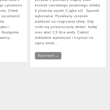
ego cynamonu
kromek czerstwego pszennego chleba
nia: Chleb
6 plastrów szynki 2 jajka sól Sposób
 zarumienić
wykonania: Posiekany czosnek
iku.
poddusić na rozgrzanej oliwę. Gdy
ątku i
zrobi się przezroczysty dodać bułkę
. Następnie
oraz wlać 1,5 litra wody. Całość
rawiny…
dokładnie wymieszać i trzymać na
ogniu około…
Read more →