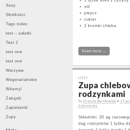
1 łyżka soku z cytryny
Sosy
sól
pieprz
Słodkości:
cukier
Tags index
2 kromki chleba
test – sałatki
Test 2
Read more →
test one
test one
Warzywa
LISTY
Wegetariańskie
Zupa chlebo
Witamy!
rodzynkami
Zakąski
by
Urszula Bartkowiak
•
17 gr
Comments
Zapiekanki
Zupy
Składniki: 20 ag razoweg
dag rodzynków 1 łyżka d
żurawin 1 łyżka miodu 1 