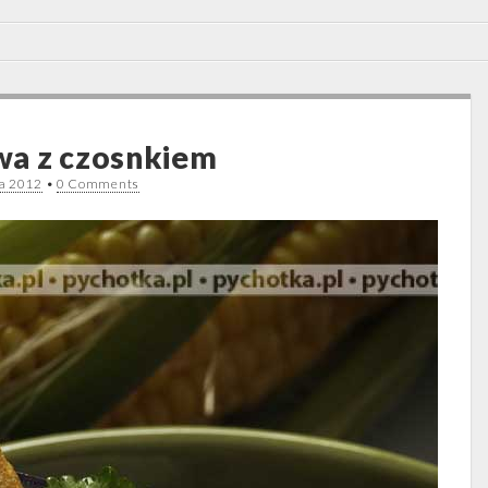
wa z czosnkiem
ia 2012
•
0 Comments